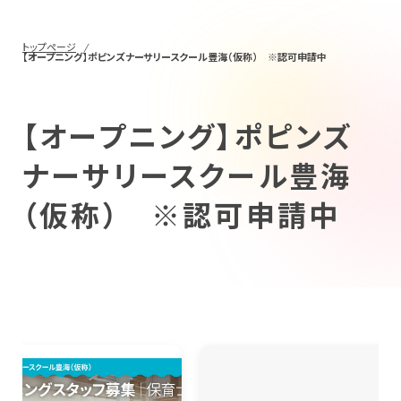
New Graduate
新卒採用について
トップページ
【オープニング】ポピンズナーサリースクール豊海（仮称） ※認可申請中
Workplace
【オープニング】ポピンズ
働く場所を探す
ナーサリースクール豊海
（仮称） ※認可申請中