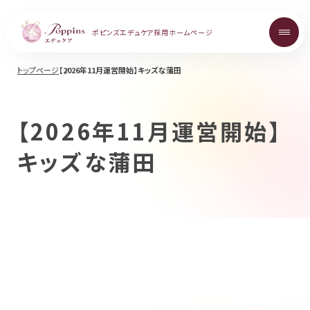
ポピンズエデュケア
採用ホームページ
トップページ
【2026年11月運営開始】キッズな蒲田
About
ポピンズエデュケアを知る
【2026年11月運営開始】
キッズな蒲田
Topics
お知らせ
Career
中途採用について