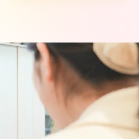
New Graduate
新卒採用について
保育園ではたらく
学童児童館ではたらく
インターンシップ