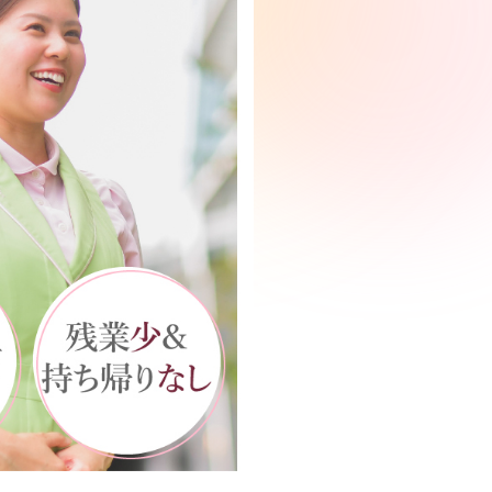
New Graduate
新卒採用について
保育園ではたらく
学童児童館ではたらく
インターンシップ