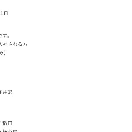
31日
です。
で入社される方
み）
軽井沢
早稲田
三軒茶屋