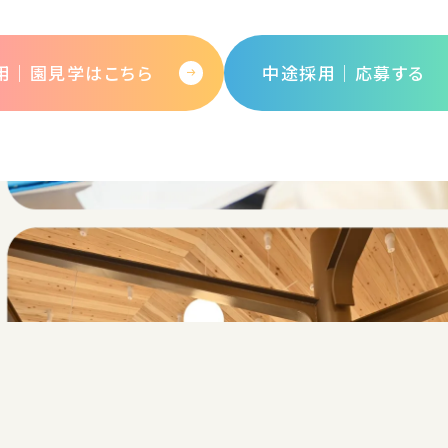
用｜園見学はこちら
中途採用│応募する
保育園ではたらく
学童児童館ではたらく