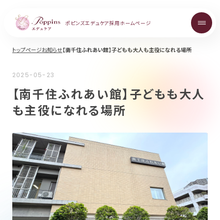
ポピンズエデュケア
採用ホームページ
トップページ
お知らせ
【南千住ふれあい館】子どもも大人も主役になれる場所
About
2025-05-23
ポピンズエデュケアを知る
【南千住ふれあい館】子どもも大人
も主役になれる場所
Topics
お知らせ
Career
中途採用について