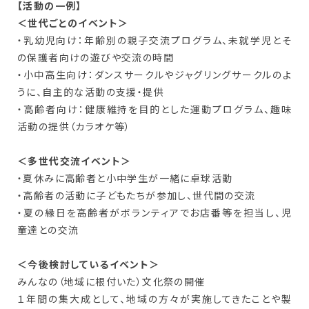
【活動の一例】
＜世代ごとのイベント＞
・乳幼児向け：年齢別の親子交流プログラム、未就学児とそ
の保護者向けの遊びや交流の時間
・小中高生向け：ダンスサークルやジャグリングサークルのよ
うに、自主的な活動の支援・提供
・高齢者向け：健康維持を目的とした運動プログラム、趣味
活動の提供（カラオケ等）
＜多世代交流イベント＞
・夏休みに高齢者と小中学生が一緒に卓球活動
・高齢者の活動に子どもたちが参加し、世代間の交流
・夏の縁日を高齢者がボランティアでお店番等を担当し、児
童達との交流
＜今後検討しているイベント＞
みんなの（地域に根付いた）文化祭の開催
１年間の集大成として、地域の方々が実施してきたことや製