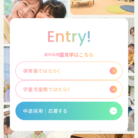
Entry!
園見学はこちら
新卒採用
保育園ではたらく
学童児童館ではたらく
中途採用│応募する