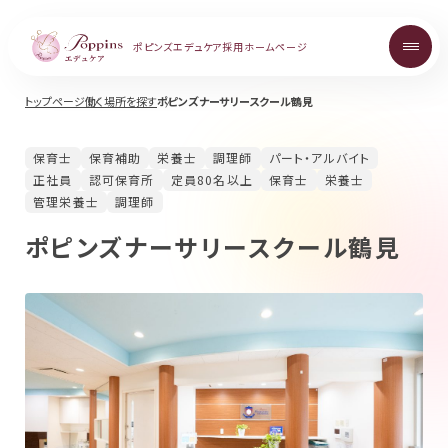
ポピンズエデュケア
採用ホームページ
トップページ
働く場所を探す
ポピンズナーサリースクール鶴見
About
保育士
保育補助
栄養士
調理師
パート・アルバイト
ポピンズエデュケアを知る
正社員
認可保育所
定員80名以上
保育士
栄養士
管理栄養士
調理師
Topics
ポピンズナーサリースクール鶴見
お知らせ
Career
中途採用について