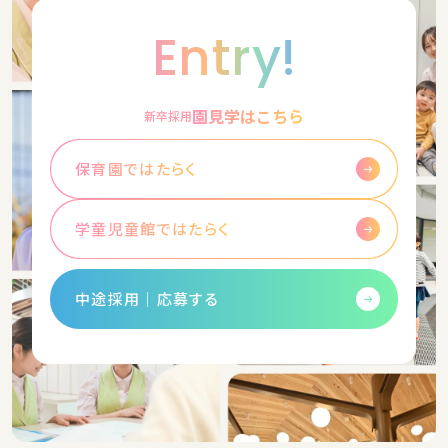
Entry!
園見学はこちら
新卒採用
保育園ではたらく
学童児童館ではたらく
中途採用│応募する