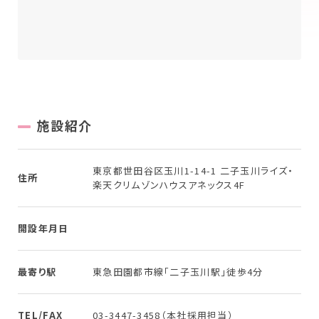
New Graduate
新卒採用について
Workplace
働く場所を探す
施設紹介
東京都世田谷区玉川1-14-1 二子玉川ライズ・
住所
楽天クリムゾンハウスアネックス4F
開設年月日
最寄り駅
東急田園都市線「二子玉川駅」徒歩4分
TEL/FAX
03-3447-3458（本社採用担当）