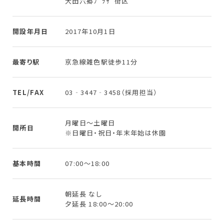
大田六郷ﾌﾟﾗｻﾞ街区
開設年月日
2017年10月1日
最寄り駅
京急線雑色駅徒歩11分
TEL/FAX
03‐3447‐3458（採用担当）
月曜日～土曜日
開所日
※日曜日・祝日・年末年始は休園
基本時間
07:00～18:00
朝延長 なし
延長時間
夕延長 18:00～20:00