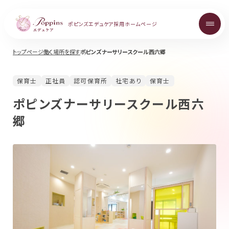
ポピンズエデュケア
採用ホームページ
トップページ
働く場所を探す
ポピンズナーサリースクール西六郷
About
保育士
正社員
認可保育所
社宅あり
保育士
ポピンズエデュケアを知る
ポピンズナーサリースクール西六
郷
Topics
お知らせ
Career
中途採用について