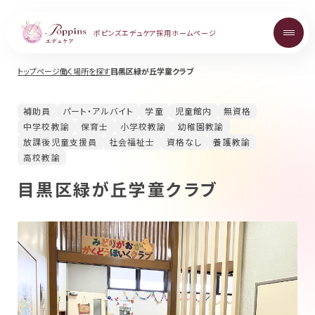
ポピンズエデュケア
採用ホームページ
トップページ
働く場所を探す
目黒区緑が丘学童クラブ
About
補助員
パート・アルバイト
学童
児童館内
無資格
ポピンズエデュケアを知る
中学校教諭
保育士
小学校教諭
幼稚園教諭
放課後児童支援員
社会福祉士
資格なし
養護教諭
高校教諭
Topics
目黒区緑が丘学童クラブ
お知らせ
Career
中途採用について