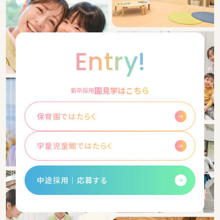
Entry!
園見学はこちら
新卒採用
保育園ではたらく
学童児童館ではたらく
中途採用│応募する