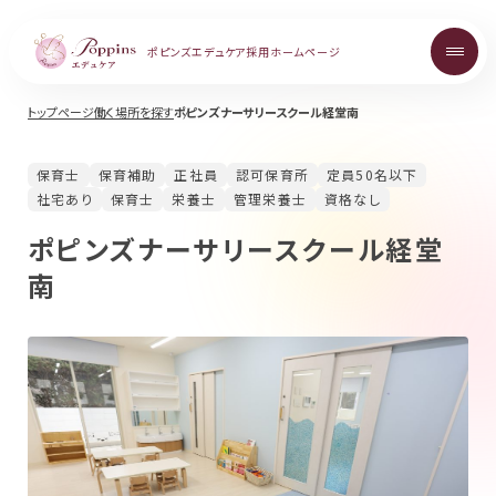
ポピンズエデュケア
採用ホームページ
トップページ
働く場所を探す
ポピンズナーサリースクール経堂南
About
保育士
保育補助
正社員
認可保育所
定員50名以下
ポピンズエデュケアを知る
社宅あり
保育士
栄養士
管理栄養士
資格なし
ポピンズナーサリースクール経堂
Topics
南
お知らせ
Career
中途採用について