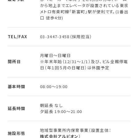
から地上までエレベータが設置されている東京
メトロ有楽町線「新富町」駅が便利です。(1番出
口 徒歩4分)
TEL/FAX
03-3447-3458（採用担当）
月曜日～日曜日
開所日
※年末年始（12/31～1/1）及び、ビル全館停電
日（年１回５月の日曜日）は休園予定
基本時間
08:00～19:00
朝延長 なし
延長時間
夕延長 19:00～21:00
地域型事業所内保育事業（設置主体：
施設形態
株式会社アルビオン
）