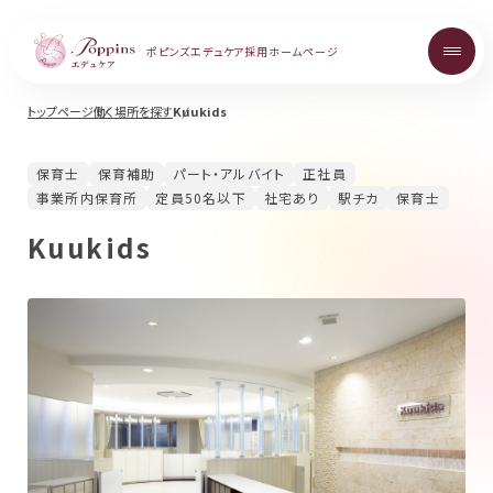
ポピンズエデュケア
採用ホームページ
トップページ
働く場所を探す
Kuukids
About
保育士
保育補助
パート・アルバイト
正社員
ポピンズエデュケアを知る
事業所内保育所
定員50名以下
社宅あり
駅チカ
保育士
Kuukids
Topics
お知らせ
Career
中途採用について