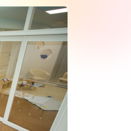
New Graduate
新卒採用について
保育園ではたらく
学童児童館ではたらく
インターンシップ