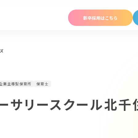
新卒採用はこちら
保育園ではたらく
学童児童館ではたらく
ズ
About
ポピンズエデュケアを知る
企業主導型保育所
保育士
ポピンズグループについて
ーサリースクール北千
ポピンズエデュケアについて
働き方を見る
キャリアパスを見る
メンバーを見る