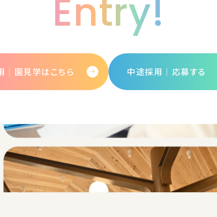
Entry!
用｜園見学はこちら
中途採用│応募する
保育園ではたらく
学童児童館ではたらく