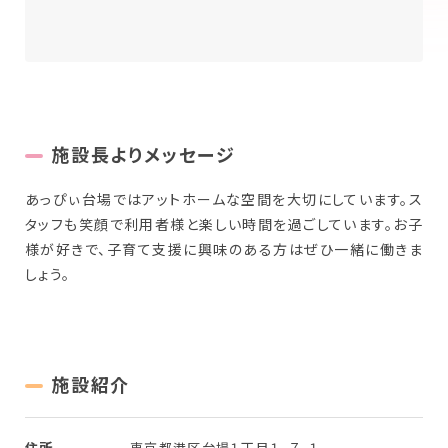
New Graduate
新卒採用について
Workplace
働く場所を探す
施設長よりメッセージ
あっぴぃ台場ではアットホームな空間を大切にしています。ス
タッフも笑顔で利用者様と楽しい時間を過ごしています。お子
様が好きで、子育て支援に興味のある方はぜひ一緒に働きま
しょう。
施設紹介
住所
東京都港区台場１丁目１−７−１