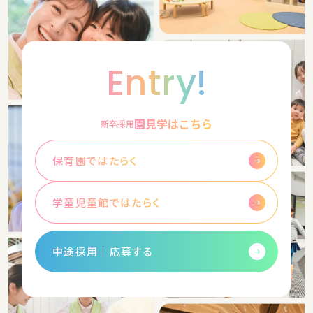
Entry!
園見学はこちら
新卒採用
保育園ではたらく
学童児童館ではたらく
中途採用│応募する