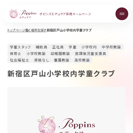
ポピンズエデュケア
採用ホームページ
トップページ
働く場所を探す
新宿区戸山小学校内学童クラブ
About
学童スタッフ
補助員
正社員
学童
小学校内
中学校教諭
ポピンズエデュケアを知る
保育士
小学校教諭
幼稚園教諭
放課後児童支援員
社会福祉士
資格なし
養護教諭
高校教諭
Topics
新宿区戸山小学校内学童クラブ
お知らせ
Career
中途採用について