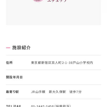
New Graduate
新卒採用について
Workplace
働く場所を探す
施設紹介
住所
東京都新宿区百人町2-1-38戸山小学校内
開設年月日
最寄り駅
JR山手線 新大久保駅 徒歩7分
TEL/FAX
03-3447-3458（採用担当）