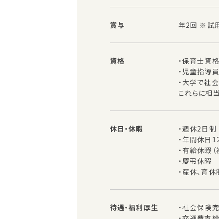
賞与
年2回 ※
資格
・保育士資
・児童指導
・大学で社
これらに相
休日・休暇
・週休2日
・年間休日1
・有給休暇（
・慶弔休暇
・産休、育休
待遇・福利厚生
・社会保険
・交通費支給（