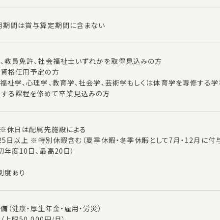
試用期間は賞与算定期間に含まない
格、教員免許、社会福祉士いずれかを取得見込みの方
員資格任用予定の方
会福祉学、心理学、教育学、社会学、芸術学もしくは体育学を専修する
当する課程を修めて卒業見込みの方
制 ※休日は配属先施設による
25日以上 ※特別休暇含む（夏季休暇・冬季休暇として7月・12月に付
初年度10日、最高20日）
制度あり
完備（健康・厚生年金・雇用・労災）
上限50,000円/月）