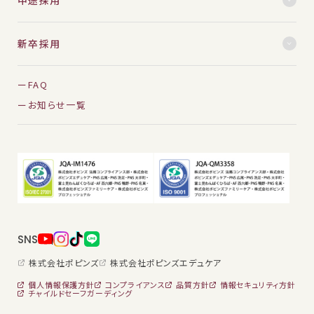
New Graduate
新卒採用について
新卒採用
Workplace
FAQ
働く場所を探す
お知らせ一覧
SNS
株式会社ポピンズ
株式会社ポピンズエデュケア
個人情報保護方針
コンプライアンス
品質方針
情報セキュリティ方針
チャイルドセーフガーディング
保育士・保育スタッフ