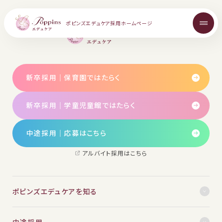
ポピンズエデュケア
採用ホームページ
RECRUIT
About
新卒採用｜保育園ではたらく
ポピンズエデュケアを知る
新卒採用｜学童児童館ではたらく
Topics
中途採用│応募はこちら
お知らせ
アルバイト採用はこちら
Career
中途採用について
ポピンズエデュケアを知る
中途採用